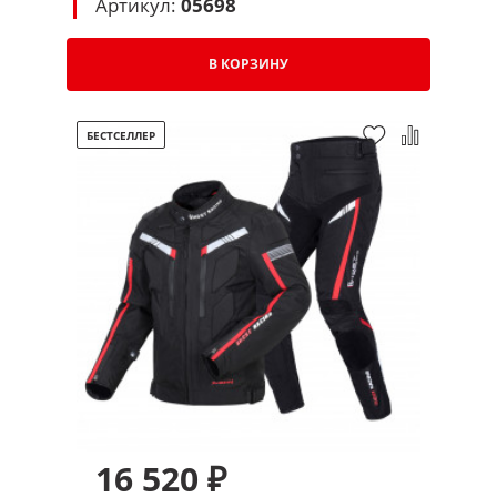
(белый-черный)
Артикул:
05698
В КОРЗИНУ
БЕСТСЕЛЛЕР
16 520 ₽