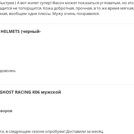
стрее ( А вот жилет супер! Фасон может показаться угловатым, но это
садится не топорщится. Кожа добротная, прочная, в то же время мягкая
нная, вообщем одни плюсы. Мужу очень понравился.
 HELMETS (черный-
 доволен.
GHOST RACING K06 мужской
оворов
ги, в следующем сезоне опробуем! Доставили за месяц.