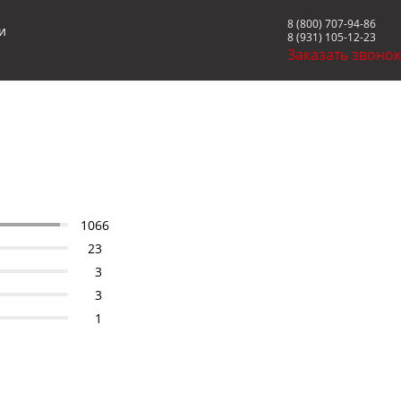
8 (800) 707-94-86
и
8 (931) 105-12-23
Заказать звоно
1066
23
3
3
1