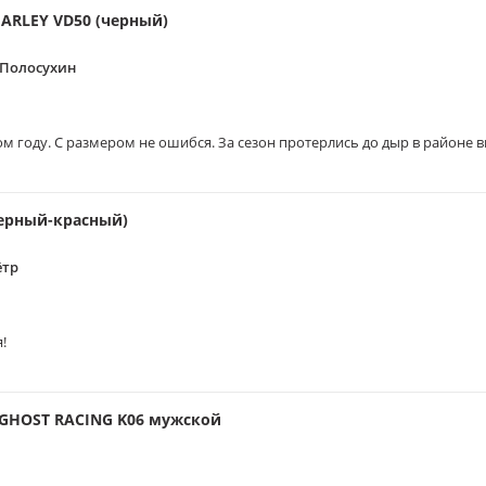
ARLEY VD50 (черный)
 Полосухин
м году. С размером не ошибся. За сезон протерлись до дыр в районе 
черный-красный)
ётр
!
GHOST RACING K06 мужской