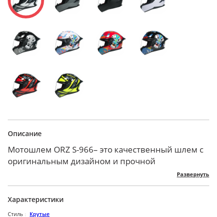
Описание
Мотошлем ORZ S-966– это качественный шлем с
оригинальным дизайном и прочной
конструкцией. Несмотря на свою
Развернуть
функциональность, данная модель шлема
выигрывает в сегменте цена-качество. Этот
Характеристики
шлем просто идеален для повседневного
Стиль
Крутые