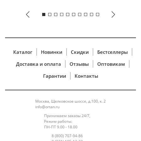
Каталог
Новинки
Скидки
Бестселлеры
ПОЛИТИКА БЕЗОПАСНОСТИ ПРИ ОПЛАТЕ КАРТОЙ
При оплате заказа банковской картой, обработка
Доставка и оплата
Отзывы
Оптовикам
платежа (включая ввод номера карты)
Гарантии
Контакты
происходит на защищенной странице
процессинговой системы,
которая прошла
международную сертификацию. Это значит, что
Ваши конфиденциальные данные (реквизиты
Москва, Щелковское шоссе, д.100, к. 2
info@ortan.ru
карты, регистрационные данные и др.)
не
поступают в интернет-магазин, их обработка
Принимаем заказы 24/7,
Режим работы:
полностью защищена и никто, в том числе наш
ПН-ПТ 9.00 - 18.00
интернет-магазин,
не может получить
8 (800) 707-94-86
персональные и банковские данные клиента.