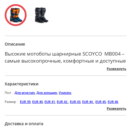
Описание
Высокие мотоботы шарнирные SCOYCO MB004 –
самые высокопрочные, комфортные и доступные
мотоботы, которые вам нужны. Обеспечивают
Развернуть
высокую степень защиты мотоциклиста даже в
самых экстремальных случаях.
Характеристики
Двухшарнирная система позволяет свободно
Пол
Для мужчин
,
Для женщин
,
Унисекс
сгибать и разгибать ноги, не создавая давление
на стопу и не деформируя материал обуви
Размер
EUR 39
,
EUR 40
,
EUR 41
,
EUR 42
,
EUR 43
,
EUR 44
,
EUR 45
,
EUR 46
Развернуть
Основной материал верха – высококачественная
Бренд
SCOYCO
плотная экокожа.
Цвет
Черный
Боты имеют усиление на всех уязвимых частях
Доставка и оплата
Материал
Резина
,
Микрофибра
,
Термопластичный полиуретан
ноги: