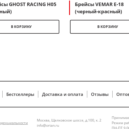
йсы GHOST RACING H05
Брейсы VEMAR E-18
ный)
(черный-красный)
В КОРЗИНУ
В КОРЗИНУ
Бестселлеры
Доставка и оплата
Отзывы
Опто
Принимае
Москва, Щелковское шоссе, д.100, к. 2
иденциальности
Режим ра
info@ortan.ru
ПН-ПТ 9.00