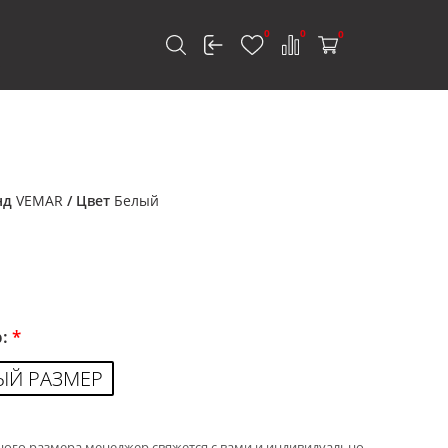
0
0
0
к
нд
VEMAR
/ Цвет
Белый
р:
*
ЫЙ РАЗМЕР
ного размера менеджер свяжется с вами и индивидуально