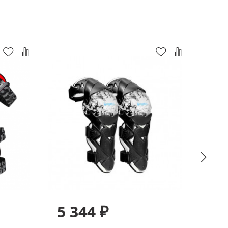
5 344 ₽
5 