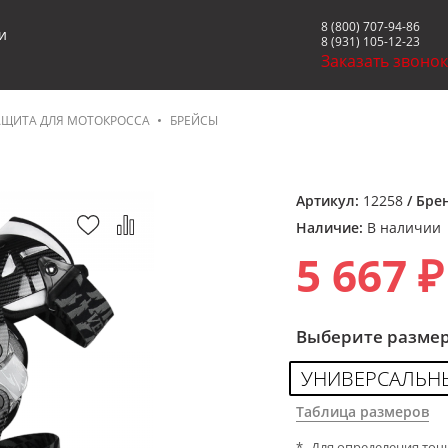
8 (800) 707-94-86
и
8 (931) 105-12-23
Заказать звоно
АЩИТА ДЛЯ МОТОКРОССА
БРЕЙСЫ
Артикул:
12258
/ Бре
Наличие:
В наличии
5 667 ₽
Выберите разме
УНИВЕРСАЛЬН
Таблица размеров
Для определения точ