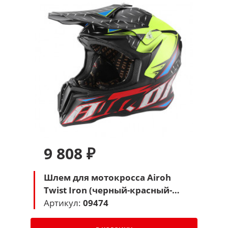
9 808 ₽
Шлем для мотокросса Airoh
Twist Iron (черный-красный-
желтый)
Артикул:
09474