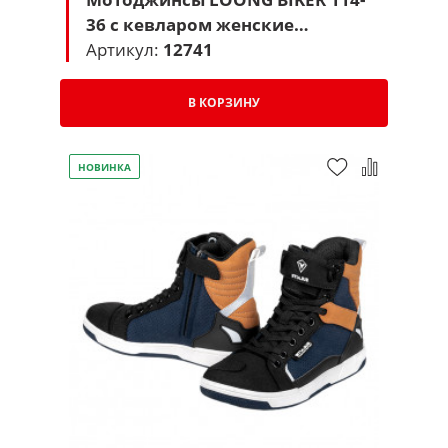
36 с кевларом женские
(черный)
Артикул:
12741
В КОРЗИНУ
НОВИНКА