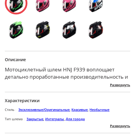
Описание
Мотоциклетный шлем HNJ F939 воплощает
детально проработанные производительность и
функциональность, упакованные в яркий
Развернуть
креативный дизайн. Его облегченный профиль
подарит комфорт во время скоростного
Характеристики
передвижения. Внешняя конструкция данной
Стиль
Эксклюзивные/Оригинальные
,
Красивые
,
Необычные
модели изготовлена из высококачественного
плотного АБС-пластика, чьи свойства
Тип шлема
Закрытые
,
Интегралы
,
Для города
Развернуть
обеспечивают максимальную ударопрочность и
Пол
Для мужчин
,
Для женщин
,
Унисекс
износоустойчивость. Аэродинамическая система