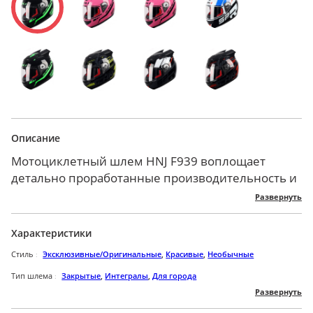
Описание
Мотоциклетный шлем HNJ F939 воплощает
детально проработанные производительность и
функциональность, упакованные в яркий
Развернуть
креативный дизайн. Его облегченный профиль
подарит комфорт во время скоростного
Характеристики
передвижения. Внешняя конструкция данной
Стиль
Эксклюзивные/Оригинальные
,
Красивые
,
Необычные
модели изготовлена из высококачественного
плотного АБС-пластика, чьи свойства
Тип шлема
Закрытые
,
Интегралы
,
Для города
Развернуть
обеспечивают максимальную ударопрочность и
Пол
Для мужчин
,
Для женщин
,
Унисекс
износоустойчивость. Аэродинамическая система