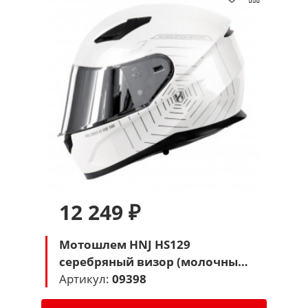
12 249 ₽
Мотошлем HNJ HS129
серебряный визор (молочный
Паук)
Артикул:
09398