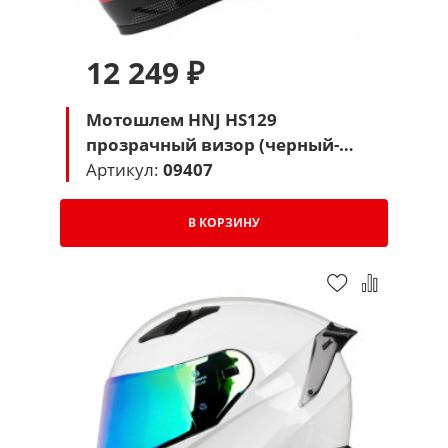
12 249 ₽
Мотошлем HNJ HS129
прозрачный визор (черный-
красный-белый)
Артикул:
09407
В КОРЗИНУ