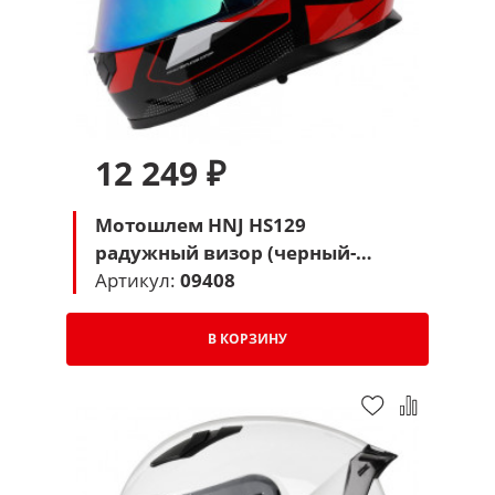
12 249 ₽
Мотошлем HNJ HS129
радужный визор (черный-
красный-белый)
Артикул:
09408
В КОРЗИНУ