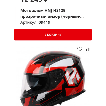
Мотошлем HNJ HS129
прозрачный визор (черный-
красный)
Артикул:
09419
В КОРЗИНУ