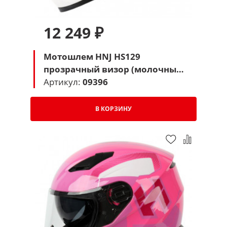
12 249 ₽
Мотошлем HNJ HS129
прозрачный визор (молочный
паук)
Артикул:
09396
В КОРЗИНУ