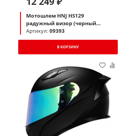
12 249 ₽
Мотошлем HNJ HS129
радужный визор (черный
матовый паук)
Артикул:
09393
В КОРЗИНУ