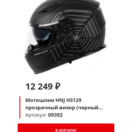
12 249 ₽
Мотошлем HNJ HS129
прозрачный визор (черный
матовый паук)
Артикул:
09392
В КОРЗИНУ