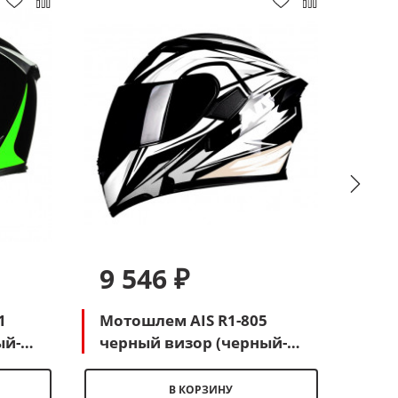
9 546 ₽
7 
1
Мотошлем AIS R1-805
Шле
ый-
черный визор (черный-
HEL
белый)
гля
В КОРЗИНУ