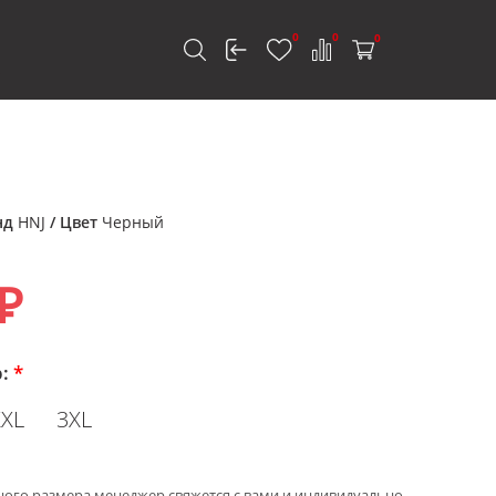
0
0
0
к
нд
HNJ
/ Цвет
Черный
₽
р:
*
XXL
3XL
ного размера менеджер свяжется с вами и индивидуально