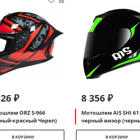
526 ₽
8 356 ₽
ошлем ORZ S-966
Мотошлем AIS SHI 61
ный-красный Череп)
черный визор (черн
зеленый)
В КОРЗИНУ
В КОРЗИНУ