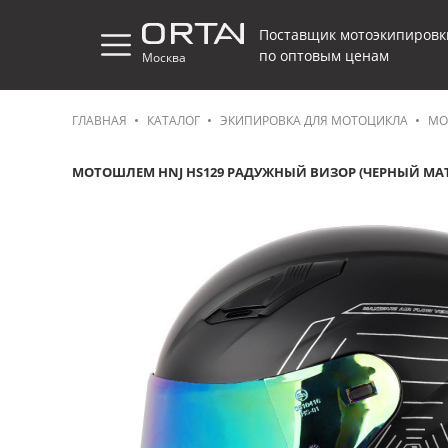
Поставщик мотоэкипировк
по оптовым ценам
Москва
ГЛАВНАЯ
КАТАЛОГ
ЭКИПИРОВКА ДЛЯ МОТОЦИКЛА
МО
МОТОШЛЕМ HNJ HS129 РАДУЖНЫЙ ВИЗОР (ЧЕРНЫЙ МА