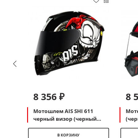
8 356 ₽
8 
Мотошлем AIS SHI 611
Мот
 со
черный визор (черный
(чер
м)
Джокер)
В КОРЗИНУ