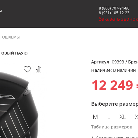
8 (800) 707-94-86
и
8 (931) 105-12-23
Заказать звоно
ТОШЛЕМЫ
ТОВЫЙ ПАУК)
Артикул:
09393
/ Бре
Наличие:
В наличии
12 249 
Выберите разме
M
L
XL
Таблица размеров
Для определения точ