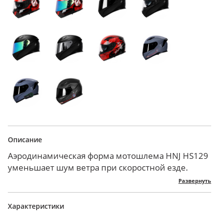
Описание
Аэродинамическая форма мотошлема HNJ HS129
уменьшает шум ветра при скоростной езде.
Корпус из инженерного ABS-пластика легкий,
Развернуть
стойкий к ударам и царапинам.
Внешний визор обеспечивает четкую видимость
Характеристики
даже в тумане. Износостойкая линза