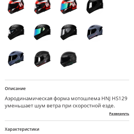
Описание
Аэродинамическая форма мотошлема HNJ HS129
уменьшает шум ветра при скоростной езде.
Корпус из инженерного ABS-пластика легкий,
Развернуть
стойкий к ударам и царапинам.
Внешний визор обеспечивает четкую видимость
Характеристики