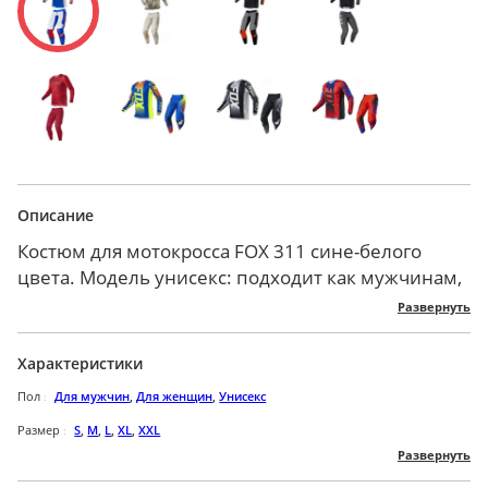
Описание
Костюм для мотокросса FOX 311 сине-белого
цвета. Модель унисекс: подходит как мужчинам,
так и женщинам. Модель выполнена из
Развернуть
полиэстера, благодаря чему является отличная
износостойкой и надежной. Приятная телу
Характеристики
сетчатая ткань имеет хорошую
Пол
Для мужчин
,
Для женщин
,
Унисекс
воздухопроницаемость, создавая хорошую
вентиляцию и микроклимат, а также не
Размер
S
,
M
,
L
,
XL
,
XXL
Развернуть
вызывает раздражения или аллергии. Обладает
Бренд
FOX
амортизирующими свойствами,