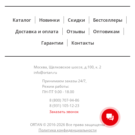
поступают в интернет-магазин, их обработка
полностью защищена и никто, в том числе наш
интернет-магазин,
не может получить
Каталог
Новинки
Скидки
Бестселлеры
персональные и банковские данные клиента.
Доставка и оплата
Отзывы
Оптовикам
При работе с карточными данными применяется
стандарт защиты информации, разработанный
Гарантии
Контакты
международными платёжными системами
Visa и
MasterCard -Payment Card Industry Data Security
Standard (PCI DSS), что обеспечивает безопасную
Москва, Щелковское шоссе, д.100, к. 2
обработку реквизитов Банковской
карты
info@ortan.ru
Держателя. Применяемая технология передачи
Принимаем заказы 24/7,
данных гарантирует безопасность по сделкам с
Режим работы:
Банковскими картами путем
использования
ПН-ПТ 9.00 - 18.00
протоколов Secure Sockets Layer (SSL), Verifiedby
8 (800) 707-94-86
8 (931) 105-12-23
Visa, Secure Code,
и закрытых банковских сетей,
Заказать звонок
имеющих высшую степень защиты.
ВОЗВРАТ ДЕНЕЖНЫХ СРЕДСТВ
ORTAN © 2016-2026 Все права защищены
Уважаемые Клиенты, информируем Вас о том,
Политика конфиденциальности