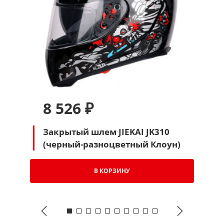
Обмен товара доставку до магазина и обратно на
адрес по заказу оплачиваем мы.
В случае
возврата товара обратная доставка оплачивается
клиентом.
8 526 ₽
Закрытый шлем JIEKAI JK310
(черный-разноцветный Клоун)
ПОЛИТИКА БЕЗОПАСНОСТИ ПРИ ОПЛАТЕ КАРТОЙ
При оплате заказа банковской картой, обработка
В КОРЗИНУ
платежа (включая ввод номера карты)
происходит на защищенной странице
процессинговой системы,
которая прошла
международную сертификацию. Это значит, что
Ваши конфиденциальные данные (реквизиты