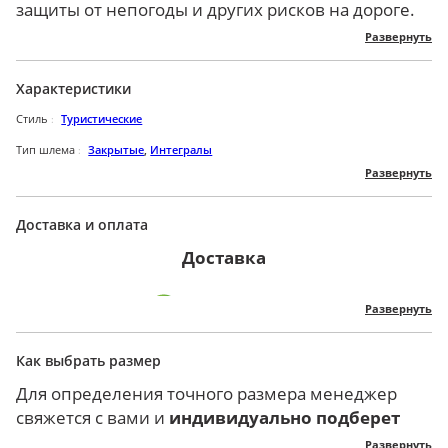
защиты от непогоды и других рисков на дороге.
Укрепленный HD-визор из поликарбоната
Развернуть
обладает повышенной твердостью. При
небольших ударах и трении не останется следов.
Характеристики
Конструкция содержит уплотнитель по верхнему
Стиль
Туристические
краю линзы, обеспечивая герметичность во
время дождя и ветра.
Тип шлема
Закрытые
,
Интегралы
Развернуть
Основание объектива быстросъемное,
Пол
Для мужчин
,
Для женщин
,
Унисекс
достаточно нажатия пальцем со сдвигом назад.
Сезон
Всесезонные
Подкладка универсальна для всех сезонов.
Доставка и оплата
Размер
универсальный размер
Сетчатый материал пропускает воздух,
Доставка
впитывает влагу с кожи. Полностью съемный и
Бренд
HNJ
моющийся.
Визор
Тонированный
Развернуть
Многослойная конструкция создает
Вес
1,2 кг
максимальную безопасность водителя. Корпус
Как выбрать размер
Мы осуществляем доставку курьерской службой
выполнен из высокопрочного ABS, буферный
Страна
Китай
СДЭК по России и СНГ до вашей двери или на
слой – EPS, ЛКП – экологически чистый
Для определения точного размера менеджер
Цвет
Красный
,
Черный
склад вашего города в зависимости от вашего
аэрозольный материал.
свяжется с вами и
индивидуально
подберет
пожелания! Так же предусмотрена доставка в
Развитая вентиляционная система состоит из
размер
, ориентируясь на ваши параметры.
Развернуть