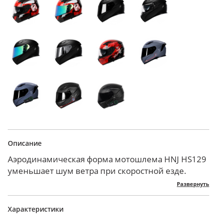
Описание
Аэродинамическая форма мотошлема HNJ HS129
уменьшает шум ветра при скоростной езде.
Корпус из инженерного ABS-пластика легкий,
Развернуть
стойкий к ударам и царапинам.
Внешний визор обеспечивает четкую видимость
Характеристики