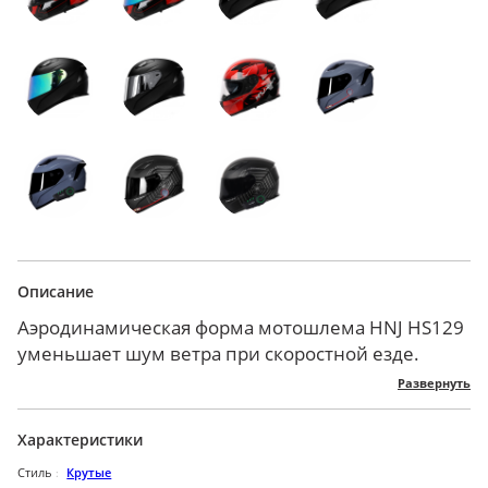
Описание
Аэродинамическая форма мотошлема HNJ HS129
уменьшает шум ветра при скоростной езде.
Корпус из инженерного ABS-пластика легкий,
Развернуть
стойкий к ударам и царапинам.
Внешний визор обеспечивает четкую видимость
Характеристики
даже в тумане. Износостойкая линза
Стиль
Крутые
предотвращает попадание пыли и осадков в