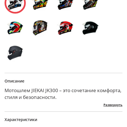
Описание
Мотошлем JIEKAI JK300 – это сочетание комфорта,
стиля и безопасности.
Корпус изготовлен из инженерного ABS-пластика
Развернуть
с высокой ударопрочностью и стойкостью к
высоким и низким температурам.
Характеристики
Внутри два буферных слоя из пенополистирола