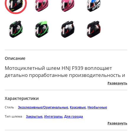
Описание
Мотоциклетный шлем HNJ F939 воплощает
детально проработанные производительность и
функциональность, упакованные в яркий
Развернуть
креативный дизайн. Его облегченный профиль
подарит комфорт во время скоростного
Характеристики
передвижения. Внешняя конструкция данной
Стиль
Эксклюзивные/Оригинальные
,
Красивые
,
Необычные
модели изготовлена из высококачественного
плотного АБС-пластика, чьи свойства
Тип шлема
Закрытые
,
Интегралы
,
Для города
Развернуть
обеспечивают максимальную ударопрочность и
Пол
Для мужчин
,
Для женщин
,
Унисекс
износоустойчивость. Аэродинамическая система