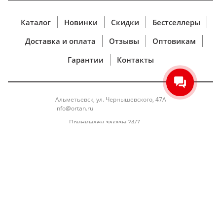
Каталог
Новинки
Скидки
Бестселлеры
Доставка и оплата
Отзывы
Оптовикам
Гарантии
Контакты
Альметьевск, ул. Чернышевского, 47А
info@ortan.ru
Принимаем заказы 24/7,
Режим работы:
ПН-ПТ 9.00 - 18.00
8 (800) 707-94-86
8 (931) 105-12-23
Заказать звонок
ORTAN © 2016-2026 Все права защищены
Политика конфиденциальности