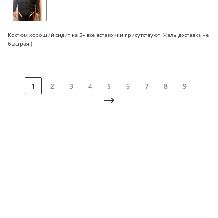
Костюм хороший сидит на 5+ все вставочки присутствуют. Жаль доставка не
быстрая (
1
2
3
4
5
6
7
8
9