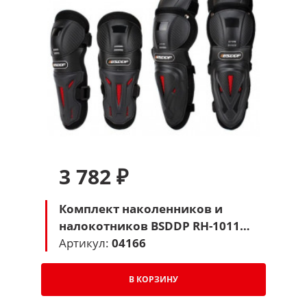
3 782 ₽
Комплект наколенников и
налокотников BSDDP RH-1011
(черный)
Артикул:
04166
В КОРЗИНУ