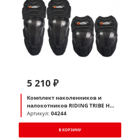
5 210 ₽
Комплект наколенников и
налокотников RIDING TRIBE HX-
P18 (черный)
Артикул:
04244
В КОРЗИНУ