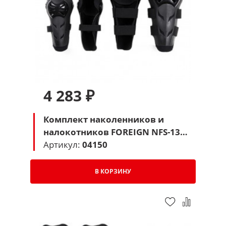
4 283 ₽
Комплект наколенников и
налокотников FOREIGN NFS-136
(черный)
Артикул:
04150
В КОРЗИНУ