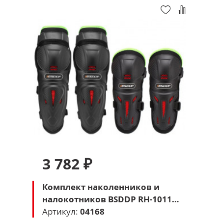
3 782 ₽
Комплект наколенников и
налокотников BSDDP RH-1011
(черный-зеленый)
Артикул:
04168