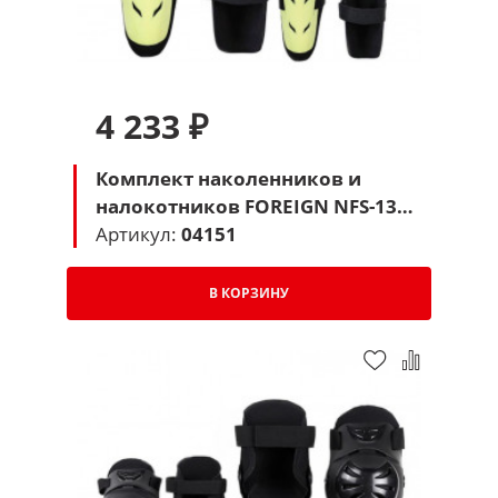
4 233 ₽
Комплект наколенников и
налокотников FOREIGN NFS-136
(желтый)
Артикул:
04151
В КОРЗИНУ