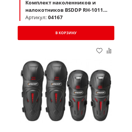
Комплект наколенников и
налокотников BSDDP RH-1011
(черный-красный)
Артикул:
04167
В КОРЗИНУ