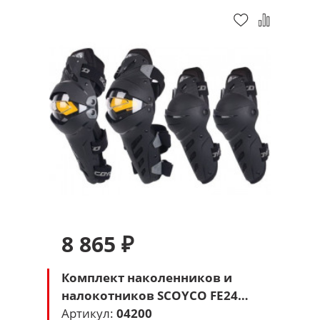
8 865 ₽
Комплект наколенников и
налокотников SCOYCO FE24
(черный-желтый)
Артикул:
04200