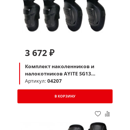
3 672 ₽
Комплект наколенников и
налокотников AYITE SG13
детский (черный)
Артикул:
04207
В КОРЗИНУ