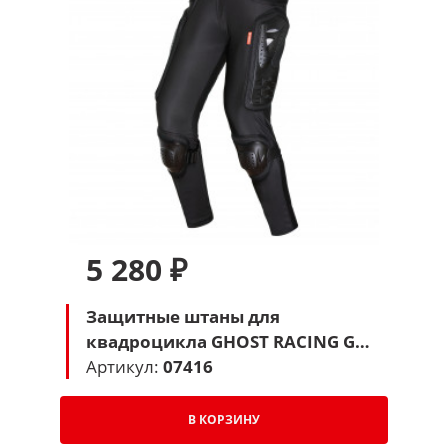
5 280 ₽
Защитные штаны для
квадроцикла GHOST RACING GR-
K063 (черный)
Артикул:
07416
В КОРЗИНУ