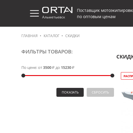
Поставщик мотоэкипировк
по оптовым ценам
Альметьевск
ГЛАВНАЯ
КАТАЛОГ
СКИДКИ
ФИЛЬТРЫ ТОВАРОВ:
СКИД
По цене: от
3500
₽ до
15230
₽
РАСП
ПОКАЗАТЬ
СБРОСИТЬ