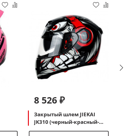
8 526 ₽
8 
Закрытый шлем JIEKAI
Мот
JK310 (черный-красный-
(че
белый Наушники)
сал