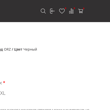
0
0
0
к
нд
ORZ
/ Цвет
Черный
р:
*
XXL
ного размера менеджер свяжется с вами и индивидуально