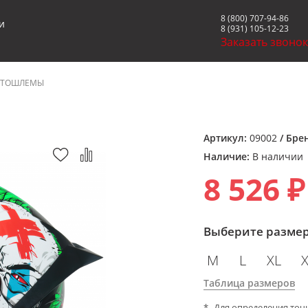
8 (800) 707-94-86
и
8 (931) 105-12-23
Заказать звоно
ТОШЛЕМЫ
Артикул:
09002
/ Бре
Наличие:
В наличии
8 526 ₽
Выберите разме
M
L
XL
Таблица размеров
Для определения точ