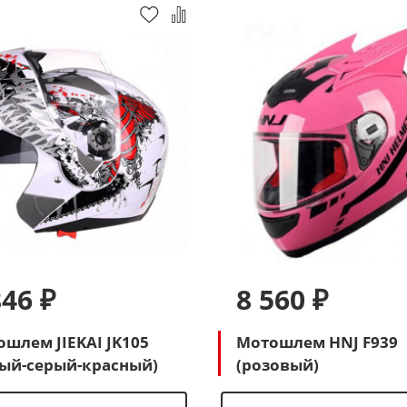
846 ₽
8 560 ₽
шлем JIEKAI JK105
Мотошлем HNJ F939
лый-серый-красный)
(розовый)