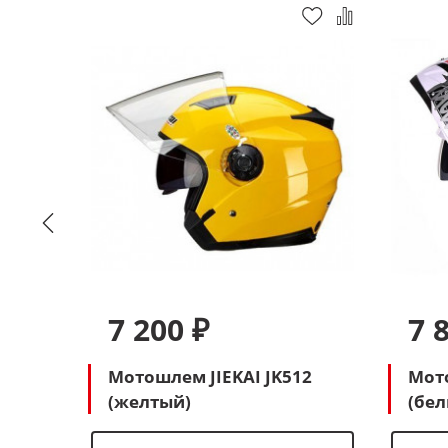
7 200 ₽
7 
Мотошлем JIEKAI JK512
Мото
(желтый)
(бе