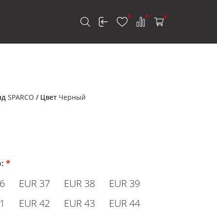
0
0
0
к
нд
SPARCO
/ Цвет
Черный
р:
*
6
EUR 37
EUR 38
EUR 39
1
EUR 42
EUR 43
EUR 44