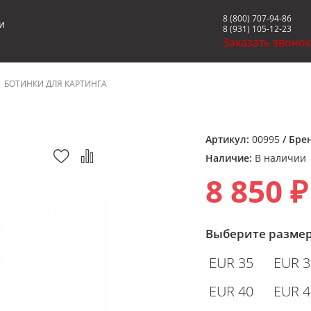
8 (800) 707-94-86
и
8 (931) 105-12-23
Заказать звоно
БОТИНКИ ДЛЯ КАРТИНГА
Артикул:
00995
/ Бре
Наличие:
В наличии
8 850 ₽
Выберите разме
EUR 35
EUR 3
EUR 40
EUR 4