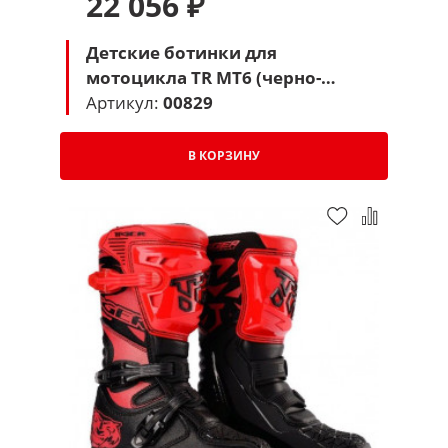
22 056 ₽
Детские ботинки для
мотоцикла TR MT6 (черно-
белые)
Артикул:
00829
В КОРЗИНУ