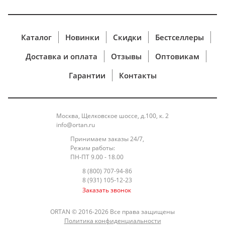
карты, регистрационные данные и др.)
не
поступают в интернет-магазин, их обработка
полностью защищена и никто, в том числе наш
интернет-магазин,
не может получить
Каталог
Новинки
Скидки
Бестселлеры
персональные и банковские данные клиента.
Доставка и оплата
Отзывы
Оптовикам
При работе с карточными данными применяется
стандарт защиты информации, разработанный
Гарантии
Контакты
международными платёжными системами
Visa и
MasterCard -Payment Card Industry Data Security
Standard (PCI DSS), что обеспечивает безопасную
Москва, Щелковское шоссе, д.100, к. 2
обработку реквизитов Банковской
карты
info@ortan.ru
Держателя. Применяемая технология передачи
Принимаем заказы 24/7,
данных гарантирует безопасность по сделкам с
Режим работы:
Банковскими картами путем
использования
ПН-ПТ 9.00 - 18.00
протоколов Secure Sockets Layer (SSL), Verifiedby
8 (800) 707-94-86
8 (931) 105-12-23
Visa, Secure Code,
и закрытых банковских сетей,
Заказать звонок
имеющих высшую степень защиты.
ВОЗВРАТ ДЕНЕЖНЫХ СРЕДСТВ
ORTAN © 2016-2026 Все права защищены
Уважаемые Клиенты, информируем Вас о том,
Политика конфиденциальности