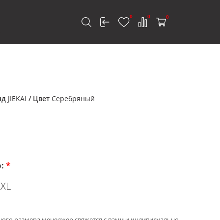
0
0
0
к
нд
JIEKAI
/ Цвет
Серебряный
р:
*
XXL
ного размера менеджер свяжется с вами и индивидуально