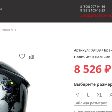
8 (800) 707-94-86
и
8 (931) 105-12-23
Заказать звоно
ТОШЛЕМЫ
Артикул:
09439
/ Бре
Наличие:
В наличии
8 526 ₽
Выберите разме
M
L
XL
Таблица размеров
Для определения точ