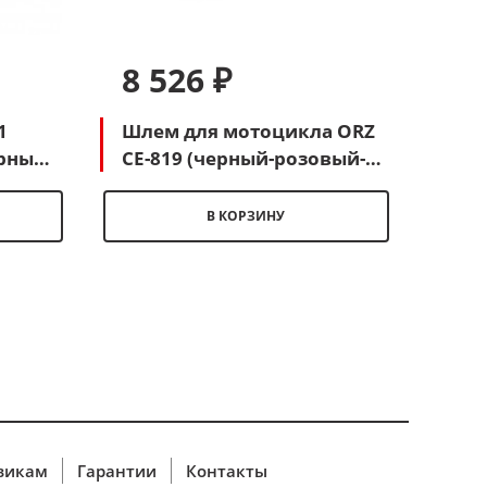
8 526 ₽
7 
1
Шлем для мотоцикла ORZ
Мот
рный-
CE-819 (черный-розовый-
(че
голубой)
В КОРЗИНУ
викам
Гарантии
Контакты