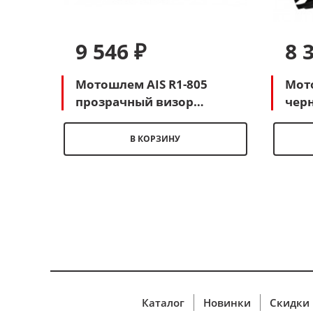
9 546 ₽
8 
Мотошлем AIS R1-805
Мото
прозрачный визор
черн
(черный-белый-красный)
бел
В КОРЗИНУ
Каталог
Новинки
Скидки