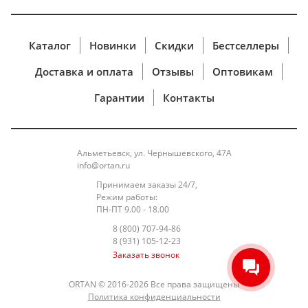
поступают в интернет-магазин, их обработка
полностью защищена и никто, в том числе наш
интернет-магазин,
не может получить
Каталог
Новинки
Скидки
Бестселлеры
персональные и банковские данные клиента.
Доставка и оплата
Отзывы
Оптовикам
При работе с карточными данными применяется
стандарт защиты информации, разработанный
Гарантии
Контакты
международными платёжными системами
Visa и
MasterCard -Payment Card Industry Data Security
Standard (PCI DSS), что обеспечивает безопасную
Альметьевск, ул. Чернышевского, 47А
обработку реквизитов Банковской
карты
info@ortan.ru
Держателя. Применяемая технология передачи
Принимаем заказы 24/7,
данных гарантирует безопасность по сделкам с
Режим работы:
Банковскими картами путем
использования
ПН-ПТ 9.00 - 18.00
протоколов Secure Sockets Layer (SSL), Verifiedby
8 (800) 707-94-86
8 (931) 105-12-23
Visa, Secure Code,
и закрытых банковских сетей,
Заказать звонок
имеющих высшую степень защиты.
ВОЗВРАТ ДЕНЕЖНЫХ СРЕДСТВ
ORTAN © 2016-2026 Все права защищены
Уважаемые Клиенты, информируем Вас о том,
Политика конфиденциальности