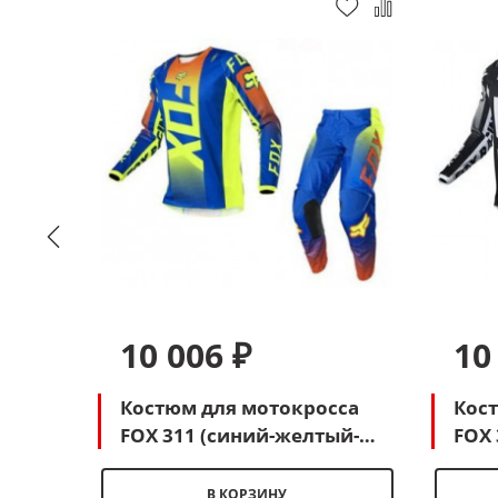
10 006 ₽
10
сса
Костюм для мотокросса
Кос
FOX 311 (синий-желтый-
FOX 
оранжевый)
В КОРЗИНУ