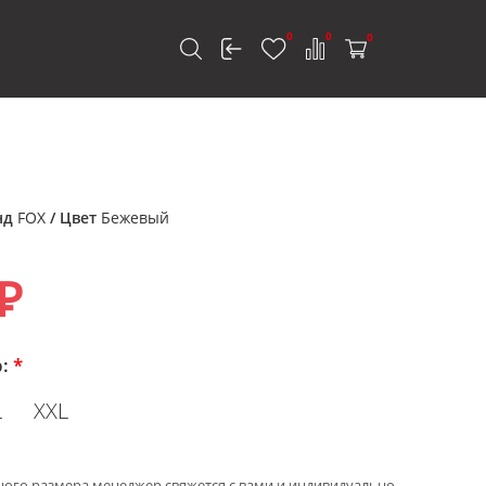
0
0
0
к
нд
FOX
/ Цвет
Бежевый
₽
р:
*
L
XXL
ного размера менеджер свяжется с вами и индивидуально