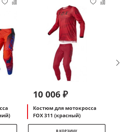
10 006 ₽
10
сса
Костюм для мотокросса
Кос
ний)
FOX 311 (красный)
FOX
В КОРЗИНУ