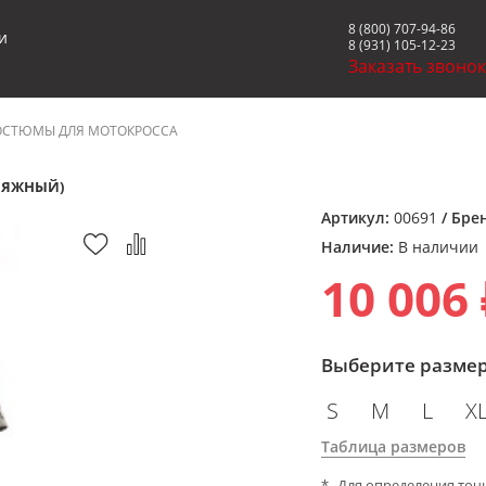
8 (800) 707-94-86
и
8 (931) 105-12-23
Заказать звоно
ОСТЮМЫ ДЛЯ МОТОКРОССА
ЛЯЖНЫЙ)
Артикул:
00691
/ Бре
Наличие:
В наличии
10 006 
Выберите разме
S
M
L
X
Таблица размеров
Для определения точ