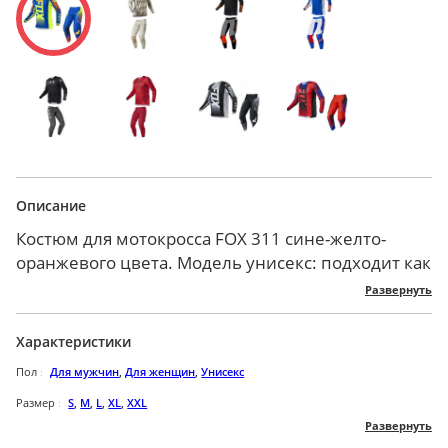
Описание
Костюм для мотокросса FOX 311 сине-желто-
оранжевого цвета. Модель унисекс: подходит как
мужчинам, так и женщинам. Модель выполнена
Развернуть
из полиэстера, благодаря чему является отличная
износостойкой и надежной. Приятная телу
Характеристики
сетчатая ткань имеет хорошую
Пол
Для мужчин
,
Для женщин
,
Унисекс
воздухопроницаемость, создавая хорошую
вентиляцию и микроклимат, а также не
Размер
S
,
M
,
L
,
XL
,
XXL
Развернуть
вызывает раздражения или аллергии. Обладает
Бренд
FOX