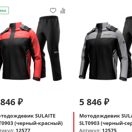
НКА
 846 ₽
5 846 ₽
тодождевик SULAITE
Мотодождевик SUL
T0903 (черный-красный)
SLT0903 (черный-се
тикул:
12577
Артикул:
12575