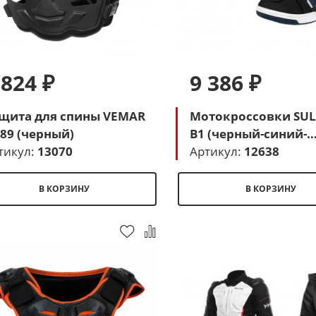
 824 ₽
9 386 ₽
щита для спины VEMAR
Мотокроссовки SUL
189 (черный)
B1 (черный-синий-
тикул:
13070
бежевый)
Артикул:
12638
В КОРЗИНУ
В КОРЗИНУ