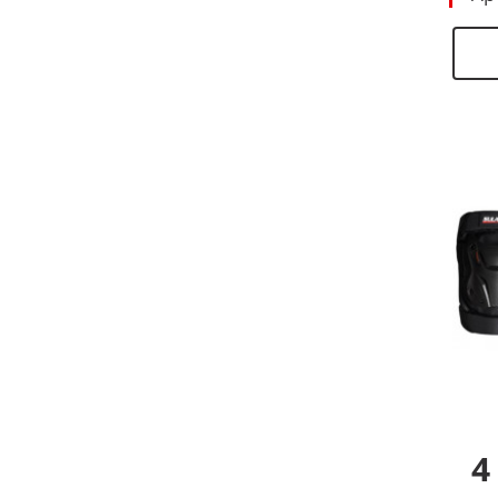
SSPEC
+2
STAR FIELD KNIGHT
+1
STEP CLOUD
+4
SULAITE
TR
+3
VEMAR
+9
VOLERO
+2
WLT
+8
YAMAHA
+1
ZK
+3
ZUOLAYA
+1
4