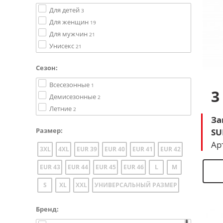
Для детей
3
Для женщин
19
Для мужчин
21
Унисекс
21
Сезон:
Всесезонные
1
3
Демисезонные
2
Летние
2
За
Размер:
SU
(ч
Ар
3XL
4XL
EUR 39
EUR 40
EUR 41
EUR 42
EUR 43
EUR 44
EUR 45
EUR 46
L
M
S
XL
XXL
УНИВЕРСАЛЬНЫЙ РАЗМЕР
Бренд: