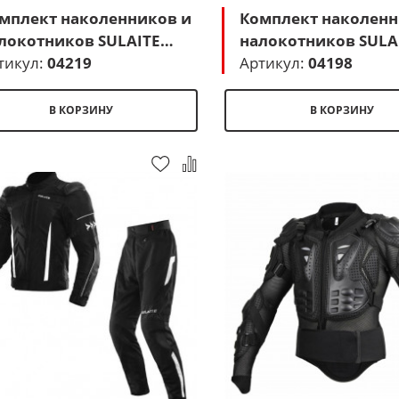
мплект наколенников и
Комплект наколенн
локотников SULAITE
налокотников SULA
335 (черный)
тикул:
04219
SLT1201 (черный-ж
Артикул:
04198
В КОРЗИНУ
В КОРЗИНУ