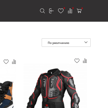
0
0
0
к
По умолчанию