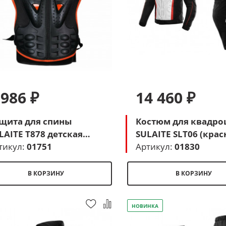
 986 ₽
14 460 ₽
щита для спины
Костюм для квадро
LAITE T878 детская
SULAITE SLT06 (крас
ерный-красный)
тикул:
01751
белый-черный)
Артикул:
01830
В КОРЗИНУ
В КОРЗИНУ
НОВИНКА