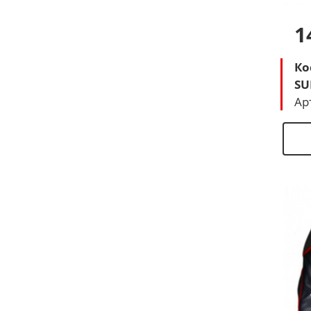
1
Ко
SU
Ар