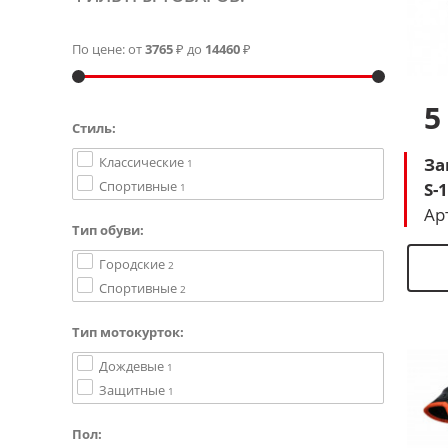
По цене: от
3765
₽ до
14460
₽
5
Стиль:
Классические
За
1
Спортивные
S-
1
Ар
Тип обуви:
Городские
2
Спортивные
2
Тип мотокурток:
Дождевые
1
Защитные
1
Пол: