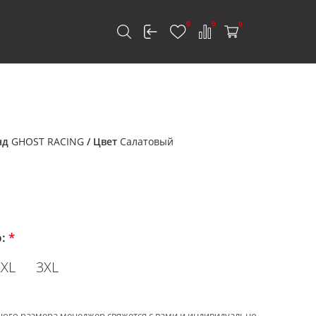
0
0
0
к
нд
GHOST RACING
/ Цвет
Салатовый
р:
*
XXL
3XL
ного размера менеджер свяжется с вами и индивидуально