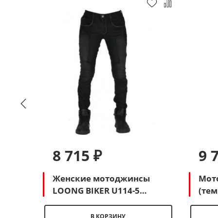
8 715 ₽
9 
ACING
Женские мотоджинсы
Мот
LOONG BIKER U114-5
(тем
(черный)
В КОРЗИНУ