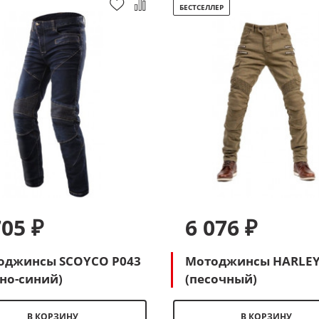
БЕСТСЕЛЛЕР
705 ₽
6 076 ₽
оджинсы SCOYCO P043
Мотоджинсы HARLEY
но-синий)
(песочный)
В КОРЗИНУ
В КОРЗИНУ