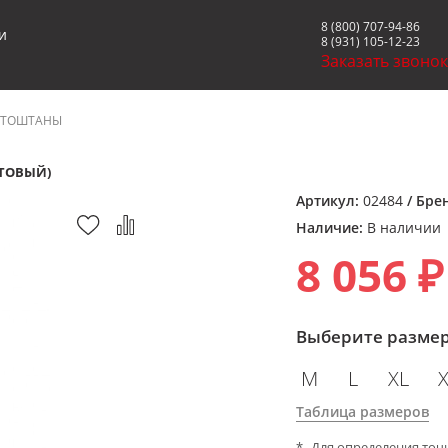
8 (800) 707-94-86
и
8 (931) 105-12-23
Заказать звоно
ТОШТАНЫ
АТОВЫЙ)
Артикул:
02484
/ Бре
Наличие:
В наличии
8 056 ₽
Выберите разме
M
L
XL
Таблица размеров
Для определения точ