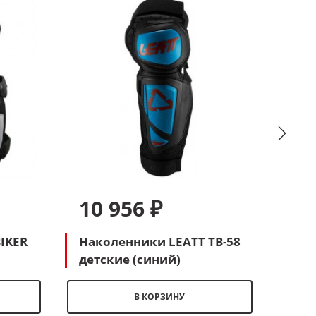
10 956 ₽
10
IKER
Наколенники LEATT TB-58
Нак
детские (синий)
дет
В КОРЗИНУ