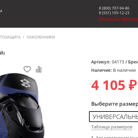
8 (800) 707-94-86
и
8 (931) 105-12-23
Заказать звоно
ТОЗАЩИТА
НАКОЛЕННИКИ
Й)
Артикул:
04173
/ Бре
Наличие:
В наличии
4 105 ₽
Выберите разме
УНИВЕРСАЛЬН
Таблица размеров
Для определения точ