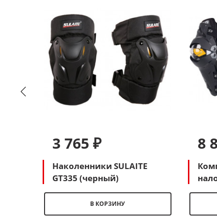
3 765 ₽
8 
ков и
Наколенники SULAITE
Ком
TE
GT335 (черный)
нал
тый-
FE24
В КОРЗИНУ