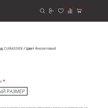
0
0
0
к
нд
CUIRASSIER
/ Цвет
Фиолетовый
р:
*
ЫЙ РАЗМЕР
ного размера менеджер свяжется с вами и индивидуально