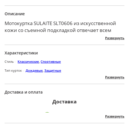
Описание
Мотокуртка SULAITE SLT0606 из искусственной
кожи со съемной подкладкой отвечает всем
требованиям заядлого мотоциклиста.
Развернуть
Выполнена из искусственной кожи, что
гарантирует износостойкость,
Характеристики
водонепроницаемость и защиту от ветра.
Стиль
Классические
,
Спортивные
Текстура материала плотная и гладкая.
Благодаря сетчатому слою внутри, пот быстро
Тип курток
Дождевые
,
Защитные
Развернуть
испаряется во время езды, сохраняя тело в
Пол
Для мужчин
,
Для женщин
,
Унисекс
комфортном сухом состоянии.
Сезон
Всесезонные
Встроенная защитная оболочка на плечах
Доставка и оплата
Размер
S
,
M
,
L
,
XL
,
XXL
,
3XL
,
4XL
изготовлена из ТПУ.
Доставка
Рукава расширяются молнией. На них также
Бренд
SULAITE
расположены светоотражающие полосы для
Цвет
Золотой
,
Черный
Развернуть
безопасной езды в темное время суток.
Материал
Хлопок
,
Искусственная кожа
Внутренние карманы на молнии с обеих сторон.