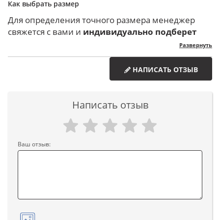
Как выбрать размер
Мы осуществляем доставку курьерской службой
Талия регулируется с обеих сторон утяжками на
СДЭК по России и СНГ до вашей двери или на
липучках.
Для определения точного размера менеджер
склад вашего города в зависимости от вашего
Съемная подкладка с хлопковым наполнителем
свяжется с вами и
индивидуально
подберет
пожелания! Так же предусмотрена доставка в
выдерживает нулевые температуры, надежно
размер
, ориентируясь на ваши параметры.
Развернуть
другие страны другими логистическими
сохраняя тепло.
Перед оформлением заказа, чтобы определиться
компаниями по индивидуальному запросу на
В комплект входит защитное снаряжение с
с нужным вам размером, его можно уточнить по
НАПИСАТЬ ОТЗЫВ
электронную почту.
сертификатом СЕ: 2 наплечника (LEVEL 2), 2
размерной сетке, имеющейся почти у каждого
Стоимость доставки рассчитывается
налокотника (LEVEL 2), 1 накладка на спину (LEVEL
товара.
индивидуально для каждой посылки при
1).
Написать отзыв
оформлении заказа, в зависимости от количества
Модель в черном и золотом цвете – унисекс.
товара (его веса) и пункта назначения.
Заказать эту и другие утепленные мотокуртки
Доставка посылки до двери покупателя. За день
можно на сайте www.ortan.ru. Бережно доставим
Ваш отзыв:
доставки с вами свяжется менеджер и согласует
в любую точку России.
время доставки, так же вы можете перенести
Согласно инструкции в Таблице размеров,
дату и время доставки.
самостоятельно замерьте свои параметры и
Покупатель обязан осуществить осмотр
сравните их с теми, что указаны в той же
передаваемых товаров в месте их получения.
таблице.
Перед тем как расписаться в накладной,
Если у вас возникнут какие-либо затруднения
пожалуйста, осмотрите товар на целостность.
или вопросы, то
всегда можно обратиться к