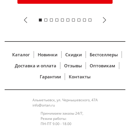
происходит на защищенной странице
процессинговой системы,
которая прошла
международную сертификацию. Это значит, что
Ваши конфиденциальные данные (реквизиты
карты, регистрационные данные и др.)
не
поступают в интернет-магазин, их обработка
полностью защищена и никто, в том числе наш
интернет-магазин,
не может получить
Каталог
Новинки
Скидки
Бестселлеры
персональные и банковские данные клиента.
Доставка и оплата
Отзывы
Оптовикам
При работе с карточными данными применяется
стандарт защиты информации, разработанный
Гарантии
Контакты
международными платёжными системами
Visa и
MasterCard -Payment Card Industry Data Security
Standard (PCI DSS), что обеспечивает безопасную
Альметьевск, ул. Чернышевского, 47А
обработку реквизитов Банковской
карты
info@ortan.ru
Держателя. Применяемая технология передачи
Принимаем заказы 24/7,
данных гарантирует безопасность по сделкам с
Режим работы:
Банковскими картами путем
использования
ПН-ПТ 9.00 - 18.00