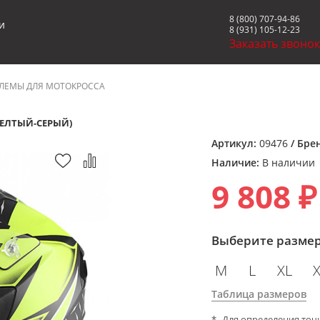
8 (800) 707-94-86
и
8 (931) 105-12-23
Заказать звоно
ЛЕМЫ ДЛЯ МОТОКРОССА
ЖЕЛТЫЙ-СЕРЫЙ)
Артикул:
09476
/ Бре
Наличие:
В наличии
9 808 ₽
Выберите разме
M
L
XL
Таблица размеров
Для определения точ