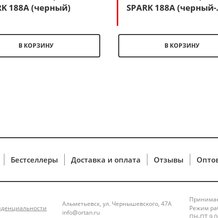
K 188A (черный)
SPARK 188A (черный-
белый)
В КОРЗИНУ
В КОРЗИНУ
Бестселлеры
Доставка и оплата
Отзывы
Опто
Принимае
Альметьевск, ул. Чернышевского, 47А
иденциальности
Режим ра
info@ortan.ru
ПН-ПТ 9.00