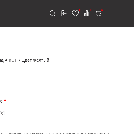
0
0
0
к
нд
AIROH
/ Цвет
Желтый
р:
*
XXL
ного размера менеджер свяжется с вами и индивидуально