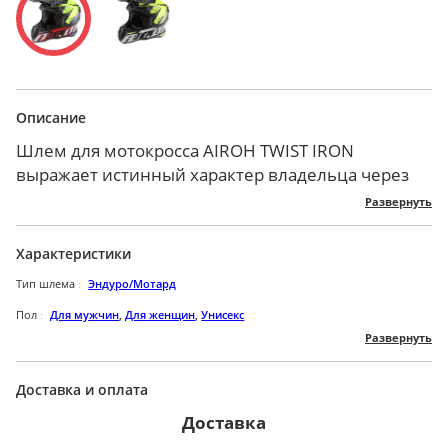
Описание
Шлем для мотокросса AIROH TWIST IRON
выражает истинный характер владельца через
дерзкий дизайн, сочетая при этом безопасность и
Развернуть
комфорт.
Корпус изготовлен из высокопрочного
Характеристики
инженерного пластика, стойкого к падениям и
Тип шлема
Эндуро/Мотард
износу.
Солнцезащитный козырек съемный,
Пол
Для мужчин
,
Для женщин
,
Унисекс
Развернуть
регулируется вручную винтами.
Сезон
Всесезонные
Вентиляционные каналы создают комфортный
Размер
M
,
L
,
XL
,
XXL
обдув, скрываясь по центру подбородочной дуги
Доставка и оплата
Бренд
AIROH
и на затылке.
Доставка
Быстросъемная пряжка легко фиксирует
Визор
Без визора