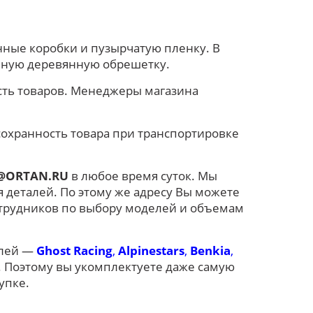
нные коробки и пузырчатую пленку. В
очную деревянную обрешетку.
сть товаров. Менеджеры магазина
сохранность товара при транспортировке
@ORTAN.RU
в любое время суток. Мы
я деталей. По этому же адресу Вы можете
отрудников по выбору моделей и объемам
елей —
Ghost Racing
,
Alpinestars
,
Benkia
,
. Поэтому вы укомплектуете даже самую
упке.