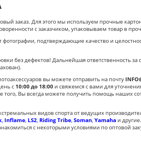
А
овый заказ. Для этого мы используем прочные карто
говоренности с заказчиком, упаковываем товар в пр
 фотографии, подтверждающие качество и целостно
овки без дефектов! Дальнейшая ответственность за 
ахован).
мотоаксессуаров вы можете отправить на почту
INFO
день с
10:00 до 18:00
и свяжемся с вами для уточнени
ме того, Вы всегда можете получить помощь наших с
 экстремальных видов спорта от ведущих производит
k
,
Inflame
,
LS2
,
Riding Tribe
,
Soman
,
Yamaha
и другие
знакомиться с некоторыми условиями по оптовой зак