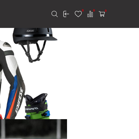
0
0
0
к