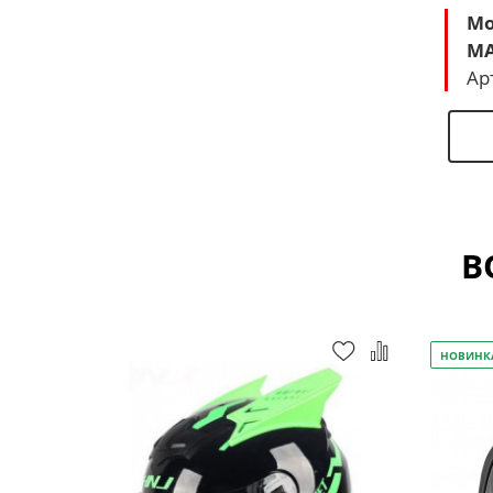
Мото
MA
Ар
В
НОВИНК