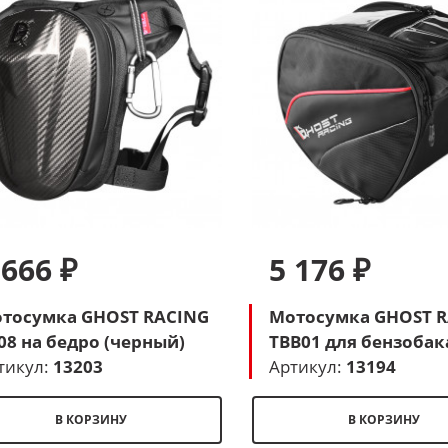
 666 ₽
5 176 ₽
тосумка GHOST RACING
Мотосумка GHOST 
08 на бедро (черный)
TBB01 для бензобак
тикул:
13203
(красный)
Артикул:
13194
В КОРЗИНУ
В КОРЗИНУ