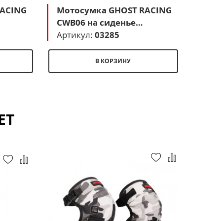
RACING
Мотосумка GHOST RACING
CWB06 на сиденье
(черный-красный)
Артикул:
03285
В КОРЗИНУ
ЕТ