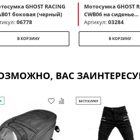
сумка GHOST RACING
Мотосумка GHOST 
B01 боковая (черный)
CWB06 на сиденье
тикул:
06778
(черный)
Артикул:
03284
В КОРЗИНУ
В КОРЗИНУ
ОЗМОЖНО, ВАС ЗАИНТЕРЕСУ
А
БЕСТСЕЛЛЕР