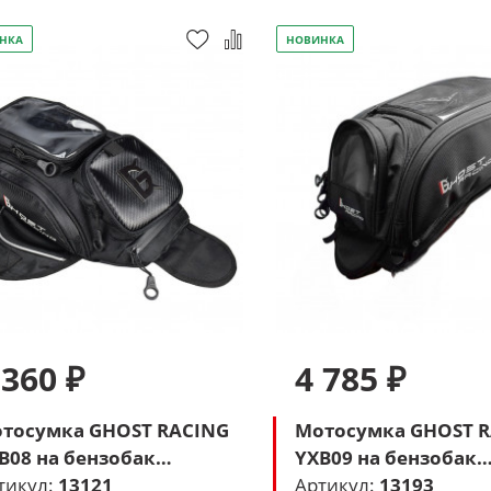
НКА
НОВИНКА
 360 ₽
4 785 ₽
тосумка GHOST RACING
Мотосумка GHOST 
B08 на бензобак
YXB09 на бензобак
ерный)
тикул:
13121
(черный)
Артикул:
13193