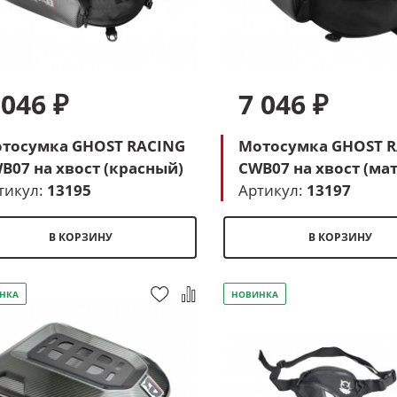
 046 ₽
7 046 ₽
тосумка GHOST RACING
Мотосумка GHOST 
B07 на хвост (красный)
CWB07 на хвост (ма
тикул:
13195
красный)
Артикул:
13197
В КОРЗИНУ
В КОРЗИНУ
НКА
НОВИНКА