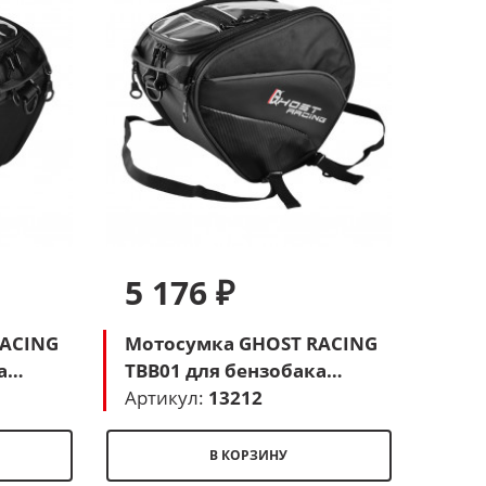
5 176 ₽
RACING
Мотосумка GHOST RACING
а
TBB01 для бензобака
(серый)
Артикул:
13212
В КОРЗИНУ