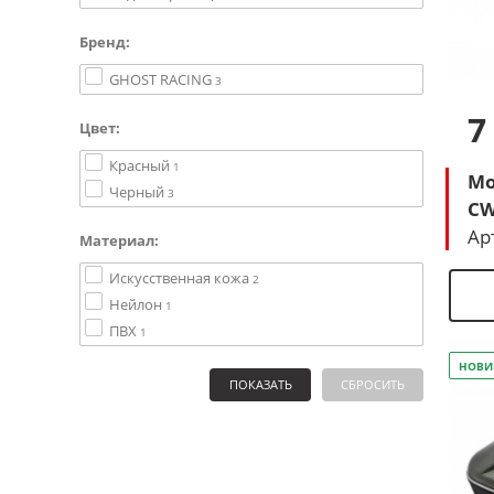
Бренд:
GHOST RACING
3
7
Цвет:
Красный
1
Мо
Черный
3
CW
Ар
Материал:
Искусственная кожа
2
Нейлон
1
ПВХ
1
НОВИ
ПОКАЗАТЬ
СБРОСИТЬ