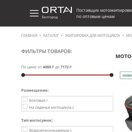
Поставщик мотоэкипировк
по оптовым ценам
Белгород
ГЛАВНАЯ
КАТАЛОГ
ЭКИПИРОВКА ДЛЯ МОТОЦИКЛА
МО
ФИЛЬТРЫ ТОВАРОВ:
МОТО
По цене: от
4088
₽ до
7172
₽
НОВИ
Размещение:
Боковые
1
На сиденье мотоцикла
2
Тип мотосумок:
Водонепроницаемые
3