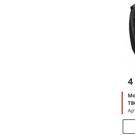
4
Мо
TB
Ар