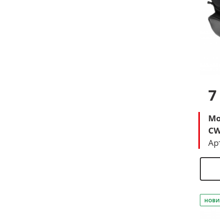
7
Мо
CW
Ар
НОВИ