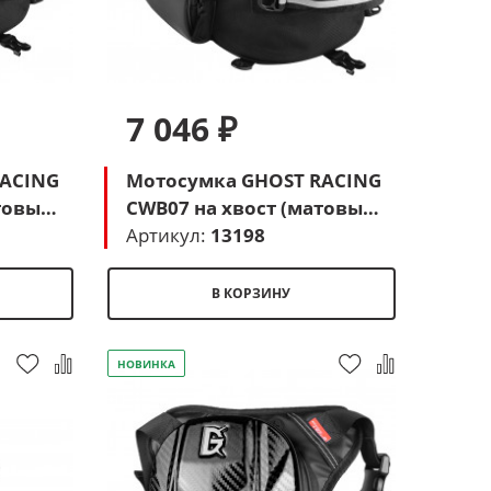
7 046 ₽
RACING
Мотосумка GHOST RACING
товый
CWB07 на хвост (матовый
серый)
Артикул:
13198
В КОРЗИНУ
НОВИНКА