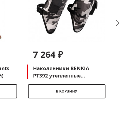
7 264 ₽
8 
nts
Наколенники BENKIA
Мот
й)
PT392 утепленные
(че
(камуфляжный)
В КОРЗИНУ