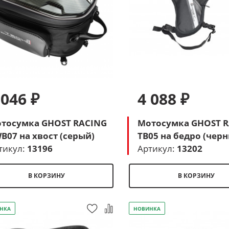
 046 ₽
4 088 ₽
тосумка GHOST RACING
Мотосумка GHOST 
B07 на хвост (серый)
TB05 на бедро (чер
тикул:
13196
Артикул:
13202
В КОРЗИНУ
В КОРЗИНУ
НКА
НОВИНКА