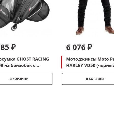
785 ₽
6 076 ₽
осумка GHOST RACING
Мотоджинсы Moto Pa
9 на бензобак с
HARLEY VD50 (черны
нитом (черный)
В КОРЗИНУ
В КОРЗИНУ