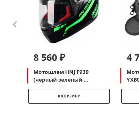
8 560 ₽
4 
 ORZ
Мотошлем HNJ F939
Мот
вый-
(черный-зеленый-
YXB0
салатовый)
маг
В КОРЗИНУ