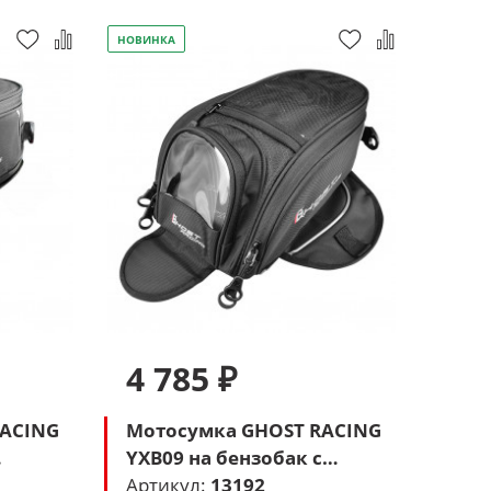
НОВИНКА
4 785 ₽
RACING
Мотосумка GHOST RACING
YXB09 на бензобак с
магнитом (черный)
Артикул:
13192