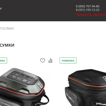
8 (800) 707-94-86
и
8 (931) 105-12-23
Заказать звоно
ТОСУМКИ
СУМКИ
НКА
НОВИНКА