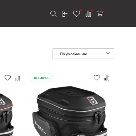
0
0
0
к
По умолчанию
НОВИНКА