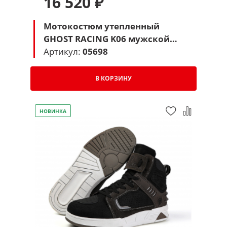
16 520 ₽
Мотокостюм утепленный
GHOST RACING K06 мужской
(белый-черный)
Артикул:
05698
В КОРЗИНУ
НОВИНКА