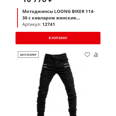
Мотоджинсы LOONG BIKER 114-
36 с кевларом женские
(черный)
Артикул:
12741
В КОРЗИНУ
БЕСТСЕЛЛЕР