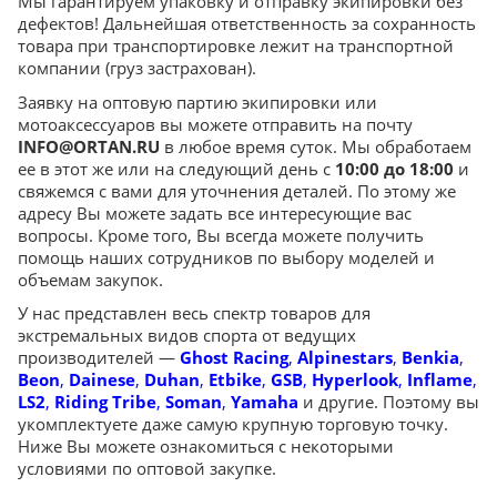
Мы гарантируем упаковку и отправку экипировки без
дефектов! Дальнейшая ответственность за сохранность
товара при транспортировке лежит на транспортной
компании (груз застрахован).
Заявку на оптовую партию экипировки или
мотоаксессуаров вы можете отправить на почту
INFO@ORTAN.RU
в любое время суток. Мы обработаем
ее в этот же или на следующий день с
10:00 до 18:00
и
свяжемся с вами для уточнения деталей. По этому же
адресу Вы можете задать все интересующие вас
вопросы. Кроме того, Вы всегда можете получить
помощь наших сотрудников по выбору моделей и
объемам закупок.
У нас представлен весь спектр товаров для
экстремальных видов спорта от ведущих
производителей —
Ghost Racing
,
Alpinestars
,
Benkia
,
Beon
,
Dainese
,
Duhan
,
Etbike
,
GSB
,
Hyperlook
,
Inflame
,
LS2
,
Riding Tribe
,
Soman
,
Yamaha
и другие. Поэтому вы
укомплектуете даже самую крупную торговую точку.
Ниже Вы можете ознакомиться с некоторыми
условиями по оптовой закупке.