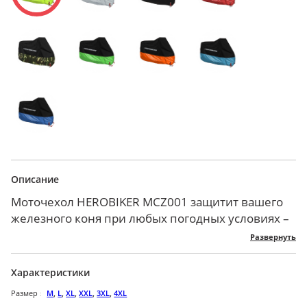
Описание
Моточехол HEROBIKER MCZ001 защитит вашего
железного коня при любых погодных условиях –
проливной дождь, снегопад, летний солнцепек
Развернуть
или пыльные ветра. Он обезопасит и от других
внешних воздействий, избавив от царапин и
Характеристики
незначительных повреждений, а также от пыли
Размер
M
,
L
,
XL
,
XXL
,
3XL
,
4XL
и грязи, пока мотоцикл припаркован.