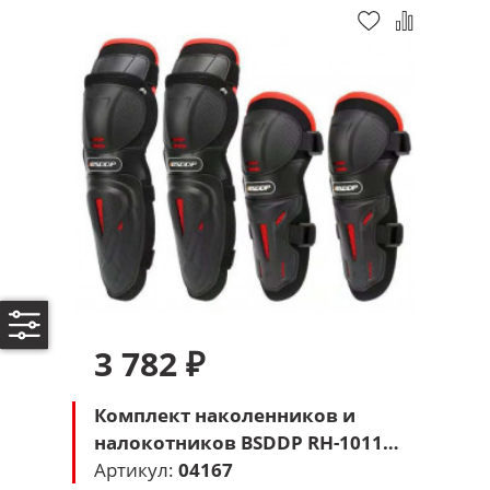
3 782 ₽
Комплект наколенников и
налокотников BSDDP RH-1011
(черный-красный)
Артикул:
04167