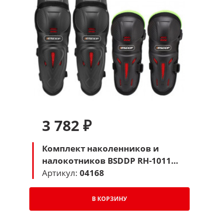
3 782 ₽
Комплект наколенников и
налокотников BSDDP RH-1011
(черный-зеленый)
Артикул:
04168
В КОРЗИНУ